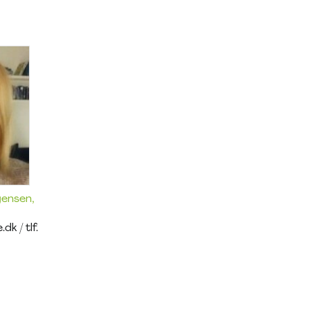
gensen,
.dk /
tlf.