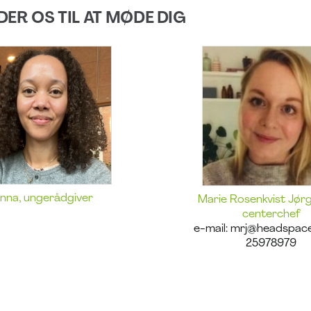
DER OS TIL AT MØDE DIG
nna, ungerådgiver
Marie Rosenkvist Jør
centerchef
e-mail: mrj@headspace
25978979