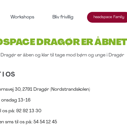
Workshops
Bliv frivillig
headspace Family
DSPACE DRAGØR ER ÅBNE
Dragør er åben og klar til tage mod børn og unge i Dragør
 I OS
ornsvej 30, 2791 Dragør (Nordstrandskolen)
 onsdag 13-16
il os på:
92 92 13 30
n sms til os på:
54 54 12 45