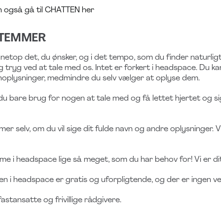
 også gå til
CHATTEN her
STEMMER
 netop det, du ønsker, og i det tempo, som du finder naturligt. 
og tryg ved at tale med os. Intet er forkert i headspace. Du k
noplysninger, medmindre du selv vælger at oplyse dem.
u bare brug for nogen at tale med og få lettet hjertet og sige
r selv, om du vil sige dit fulde navn og andre oplysninger. Vi 
 i headspace lige så meget, som du har behov for! Vi er dit
n i headspace er gratis og uforpligtende, og der er ingen ve
fastansatte og frivillige rådgivere.