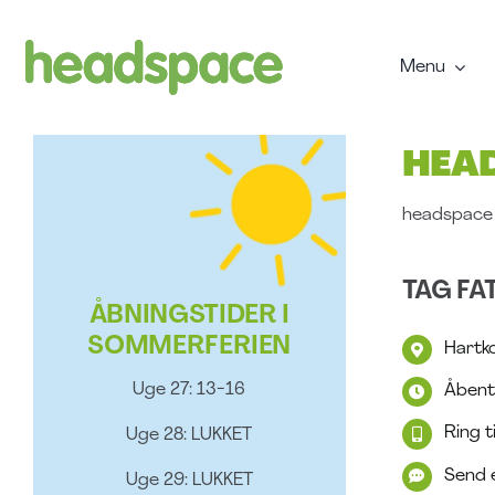
Spring
til
indhold
Menu
HEA
headspace 
TAG FAT
ÅBNINGSTIDER I
SOMMERFERIEN
Hartk
Uge 27: 13-16
Åbent
Ring t
Uge 28: LUKKET
Send e
Uge 29: LUKKET