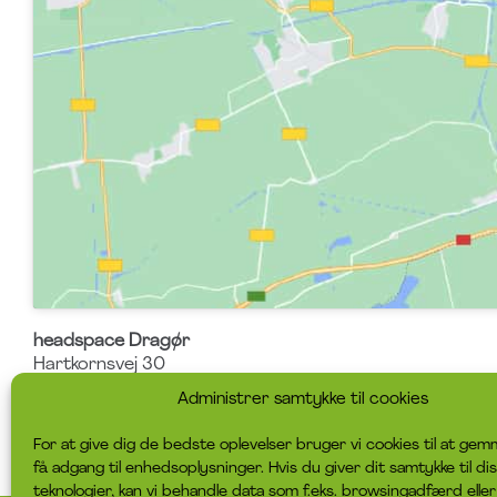
headspace Dragør
Hartkornsvej 30
2791
Dragør
Administrer samtykke til cookies
Danmark
For at give dig de bedste oplevelser bruger vi cookies til at gem
få adgang til enhedsoplysninger. Hvis du giver dit samtykke til di
teknologier, kan vi behandle data som f.eks. browsingadfærd eller