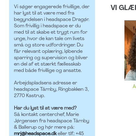
Vi søger engagerede frivillige, der
VI GLÆ
har lyst til at være med fra
begyndelsen i headspace Dragør.
Som frivillig i headspace er du
med til at skabe et trygt rum for
unge, hvor de kan tale om livets
små og store udfordringer. Du
får relevant oplæring, løbende
sparring og supervision og bliver
en del af et stærkt fællesskab
med både frivillige og ansatte.
Arbejdspladsens adresse er
A
headspace Tårnby, Ringbakken 3,
2770 Kastrup.
Har du lyst til at være med?
Så kontakt centerchef, Marie
Jørgensen fra headspace Tårnby
& Ballerup og hør mere på:
mrj@headspace.dk
eller tlf.: +45