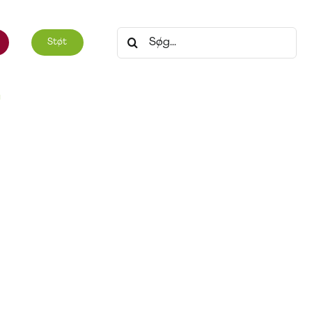
Søg
Støt
efter:
T