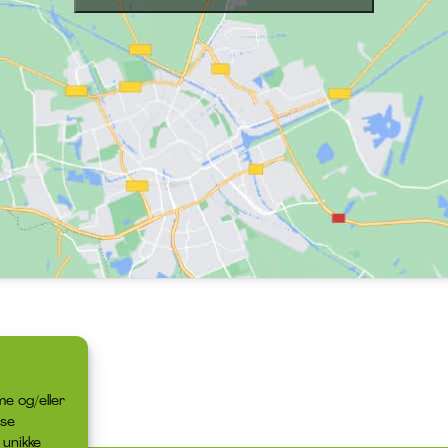
me og/eller
sse
 unikke