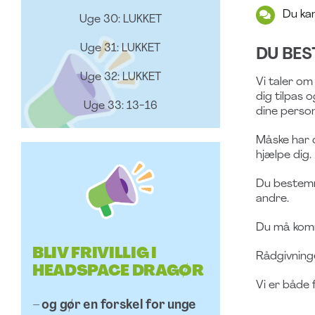
Du kan
Uge 30: LUKKET
Uge 31: LUKKET
DU BE
Uge 32: LUKKET
Vi taler om
dig tilpas 
Uge 33: 13-16
dine perso
Måske har d
hjælpe dig.
Du bestemme
andre.
Du må komme
BLIV FRIVILLIG I
Rådgivninge
HEADSPACE DRAGØR
Vi er både 
– og gør en forskel for unge