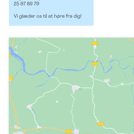
25 97 89 79
Vi glæder os til at høre fra dig!