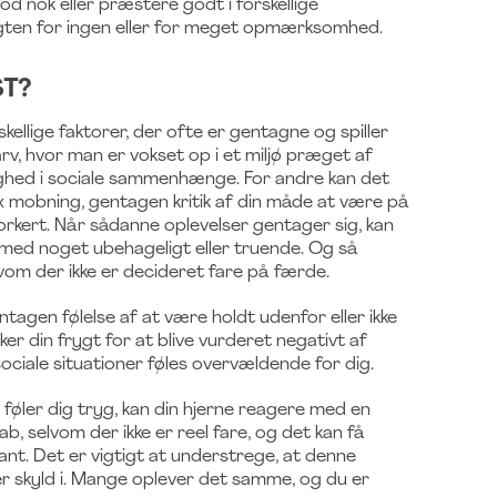
d nok eller præstere godt i forskellige
en for ingen eller
for meget opmærksomhed.
ST?
kellige faktorer, der ofte er gentagne og spiller
rv, hvor man er vokset op i et miljø præget af
yghed i sociale sammenhænge. For andre kan det
x mobning, gentagen kritik af din måde at være på
r forkert. Når sådanne oplevelser gentager sig, kan
 med noget ubehageligt eller truende. Og så
lvom der ikke er decideret fare på færde.
tagen følelse af at være holdt udenfor eller ikke
er din frygt for at blive vurderet negativt af
 sociale situationer føles overvældende for dig.
e føler dig tryg, kan din hjerne reagere med en
b, selvom der ikke er reel fare, og det kan få
kant. Det er vigtigt at understrege, at denne
v er skyld i. Mange oplever det samme, og du er