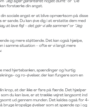
som
“Jeg siger garanteret noget dumt”
or
“De
 kan forstærke din angst.
d din sociale angst er at blive opmærksom på disse
is er sande. Du kan øve dig i at erstatte dem med
ay at lave fejl – det gør vi alle sammen”
or
“Jeg
mende og mere støttende. Det kan også hjælpe,
ven i samme situation – ofte er vi langt mere
v.
fte med hjertebanken, spændinger og hurtig
ræknings- og ro-øvelser, der kan fungere som en
n krop, at der ikke er fare på færde. Det hjælper
, som du kan lave, er at trække vejret langsomt ind
angsomt ud gennem munden. Det kaldes også for 4-
så bruge kropslige øvelser som at spænde op i og