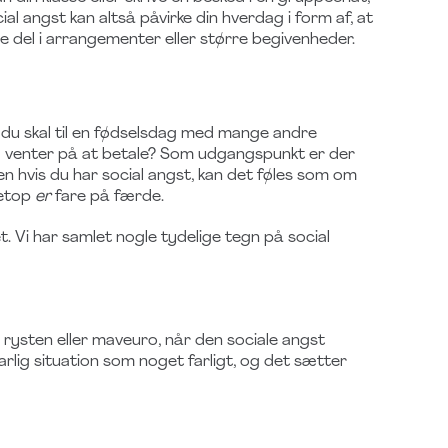
ocial angst kan altså påvirke din hverdag i form af, at
ge del i arrangementer eller større begivenheder.
r du skal til en fødselsdag med mange andre
og venter på at betale? Som udgangspunkt er der
men hvis du har social angst, kan det føles som om
netop
er
fare på færde.
et. Vi har samlet nogle tydelige tegn på social
 rysten eller maveuro, når den sociale angst
arlig situation som noget farligt, og det sætter