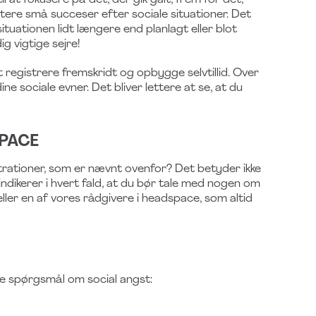
l at fokusere på det, der gik galt, frem for det,
tere små succeser efter sociale situationer. Det
situationen lidt længere end planlagt eller blot
g vigtige sejre!
 registrere fremskridt og opbygge selvtillid. Over
ne sociale evner. Det bliver lettere at se, at du
SPACE
ustrationer, som er nævnt ovenfor? Det betyder ikke
ndikerer i hvert fald, at du bør tale med nogen om
ler en af vores rådgivere i headspace, som altid
ede spørgsmål om social angst: