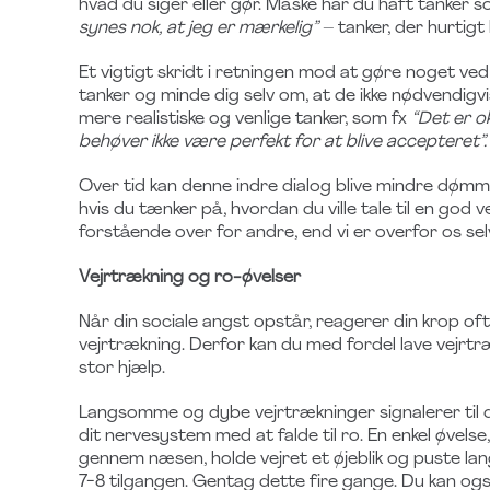
hvad du siger eller gør. Måske har du haft tanker 
synes nok, at jeg er mærkelig”
– tanker, der hurtigt
Et vigtigt skridt i retningen mod at gøre noget ve
tanker og minde dig selv om, at de ikke nødvendigv
mere realistiske og venlige tanker, som fx
“Det er ok
behøver ikke være perfekt for at blive accepteret”.
Over tid kan denne indre dialog blive mindre døm
hvis du tænker på, hvordan du ville tale til en god 
forstående over for andre, end vi er overfor os sel
Vejrtrækning og ro-øvelser
Når din sociale angst opstår, reagerer din krop o
vejrtrækning. Derfor kan du med fordel lave vejrt
stor hjælp.
Langsomme og dybe vejrtrækninger signalerer til di
dit nervesystem med at falde til ro. En enkel øvelse
gennem næsen, holde vejret et øjeblik og puste l
7-8 tilgangen. Gentag dette fire gange. Du kan og