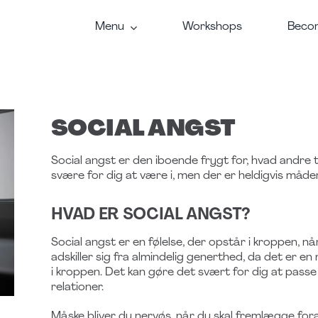
Menu
Workshops
Becom
SOCIAL ANGST
Social angst er den iboende frygt for, hvad andre 
svære for dig at være i, men der er heldigvis måde
HVAD ER SOCIAL ANGST?
Social angst er en følelse, der opstår i kroppen, 
adskiller sig fra almindelig generthed, da det er e
i kroppen. Det kan gøre det svært for dig at passe di
relationer.
Måske bliver du nervøs, når du skal fremlægge foran