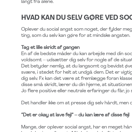
langt fra alene.
HVAD KAN DU SELV GØRE VED SO
Oplever du social angst som noget, der fylder meget
ting, som du selv kan gøre for at mindske angsten.
Tag et lille skridt af gangen
En af de bedste måder du kan arbejde med din socia
voldsomt – udsætter dig selv for nogle af de situat
Det betyder nemlig, at du langsomt og bevidst øver d
svære, i stedet for helt at undgå dem. Det er vigtig
dig selv. Fx kan det være at fremlægge foran klass
disse små skridt, lærer du din hjerne, at situationen i
Jo flere positive eller neutrale erfaringer du får, jo
Det handler ikke om at presse dig selv hårdt, men o
“Det er okay at lave fejl” – du kan lære af disse fejl
Mange, der oplever social angst, har en meget hår