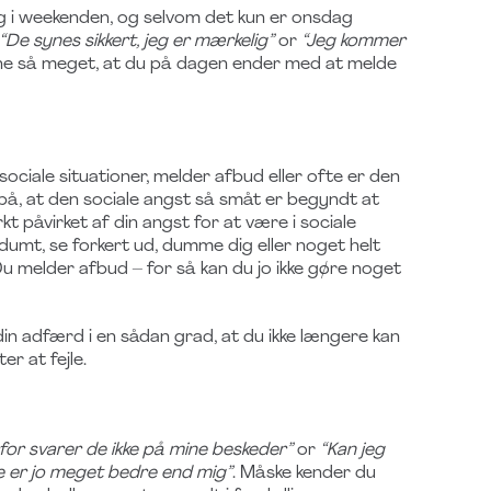
dag i weekenden, og selvom det kun er onsdag
“De synes sikkert, jeg er mærkelig”
or
“Jeg kommer
rne så meget, at du på dagen ender med at melde
ociale situationer, melder afbud eller ofte er den
 på, at den sociale angst så småt er begyndt at
t påvirket af din angst for at være i sociale
dumt, se forkert ud, dumme dig eller noget helt
Du melder afbud – for så kan du jo ikke gøre noget
din adfærd i en sådan grad, at du ikke længere kan
r at fejle.
for svarer de ikke på mine beskeder”
or
“Kan jeg
re er jo meget bedre end mig”
. Måske kender du