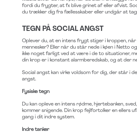
fordi du frygter, at fx blive grinet af eller afvist. S
du trækker dig fra fællesskaber eller undgår at ta
TEGN PÅ SOCIAL ANGST
Oplever du, at en intens frygt stiger i kroppen, nå
mennesker? Eller når du står nede i køen i Netto 
ikke noget farligt ved at være i de to situationer, 
din krop er i konstant alarmberedskab, og at der 
Social angst kan virke voldsom for dig, der står i d
angst.
Fysiske tegn
Du kan opleve en intens rødme, hjertebanken, sved,
kommer snigende. Din krop fejlfortolker en ellers uf
gang i dit indre system.
Indre tanker