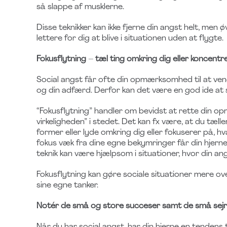
så slappe af musklerne.
Disse teknikker kan ikke fjerne din angst helt, me
lettere for dig at blive i situationen uden at flygte.
Fokusflytning
–
tæl ting omkring dig eller koncentr
Social angst får ofte din opmærksomhed til at vend
og din adfærd. Derfor kan det være en god ide at s
“Fokusflytning” handler om bevidst at rette din 
virkeligheden” i stedet. Det kan fx være, at du tæll
former eller lyde omkring dig eller fokuserer på, h
fokus væk fra dine egne bekymringer får din hjerne
teknik kan være hjælpsom i situationer, hvor din ang
Fokusflytning kan gøre sociale situationer mere ove
sine egne tanker.
Notér de små og store succeser samt de små sejre 