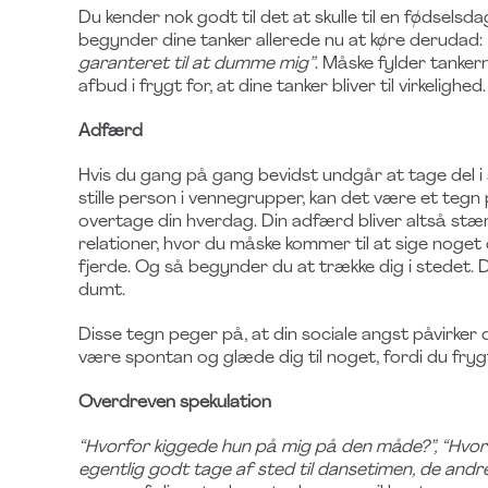
Du kender nok godt til det at skulle til en fødsels
begynder dine tanker allerede nu at køre derudad:
garanteret til at dumme mig”
. Måske fylder tanke
afbud i frygt for, at dine tanker bliver til virkelighed.
Adfærd
Hvis du gang på gang bevidst undgår at tage del i s
stille person i vennegrupper, kan det være et tegn
overtage din hverdag. Din adfærd bliver altså stærk
relationer, hvor du måske kommer til at sige noget 
fjerde. Og så begynder du at trække dig i stedet. 
dumt.
Disse tegn peger på, at din sociale angst påvirker 
være spontan og glæde dig til noget, fordi du frygte
Overdreven spekulation
“Hvorfor kiggede hun på mig på den måde?”, “Hvor
egentlig godt tage af sted til dansetimen, de and