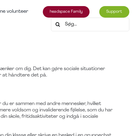
e volunteer
headspace Family
Support
Søg
efter:
tænker om dig. Det kan gøre sociale situationer
r at håndtere det på.
når du er sammen med andre mennesker, hvilket
n mere voldsom og invaliderende følelse, som du har
n skole, fritidsaktiviteter og indgå i sociale
 din klasse eller skrive en besked i en gruppechat,