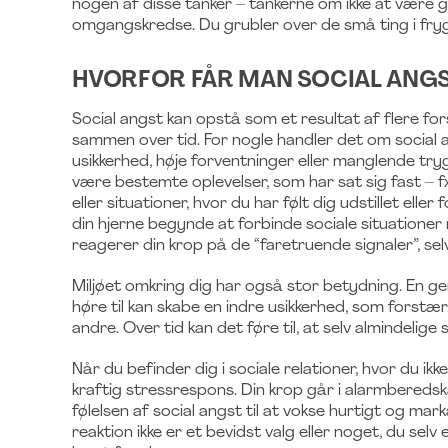
nogen af disse tanker – tankerne om ikke at være go
omgangskredse. Du grubler over de små ting i frygt
HVORFOR FÅR MAN SOCIAL ANG
Social angst kan opstå som et resultat af flere fors
sammen over tid. For nogle handler det om social a
usikkerhed, høje forventninger eller manglende tr
være bestemte oplevelser, som har sat sig fast – f
eller situationer, hvor du har følt dig udstillet elle
din hjerne begynde at forbinde sociale situationer
reagerer din krop på de “faretruende signaler”, se
Miljøet omkring dig har også stor betydning. En gen
høre til kan skabe en indre usikkerhed, som forstærk
andre. Over tid kan det føre til, at selv almindelige
Når du befinder dig i sociale relationer, hvor du ikk
kraftig stressrespons. Din krop går i alarmberedska
følelsen af social angst til at vokse hurtigt og mar
reaktion ikke er et bevidst valg eller noget, du sel