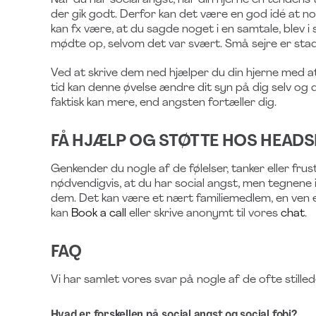
Når du har social angst, har din hjerne en tendens ti
der gik godt. Derfor kan det være en god idé at no
kan fx være, at du sagde noget i en samtale, blev i 
mødte op, selvom det var svært. Små sejre er stadi
Ved at skrive dem ned hjælper du din hjerne med at
tid kan denne øvelse ændre dit syn på dig selv og di
faktisk kan mere, end angsten fortæller dig.
FÅ HJÆLP OG STØTTE HOS HEAD
Genkender du nogle af de følelser, tanker eller fr
nødvendigvis, at du har social angst, men tegnene i
dem. Det kan være et nært familiemedlem, en ven el
kan
Book a call
eller skrive anonymt til vores
chat
.
FAQ
Vi har samlet vores svar på nogle af de ofte still
Hvad er forskellen på social angst og social fobi?