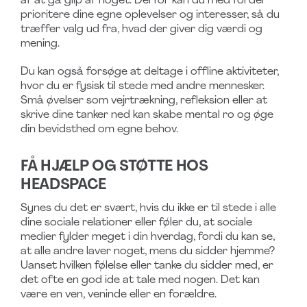
af at gå glip af noget. Derfor kan du med fordel
prioritere dine egne oplevelser og interesser, så du
træffer valg ud fra, hvad der giver dig værdi og
mening.
Du kan også forsøge at deltage i offline aktiviteter,
hvor du er fysisk til stede med andre mennesker.
Små øvelser som vejrtrækning, refleksion eller at
skrive dine tanker ned kan skabe mental ro og øge
din bevidsthed om egne behov.
FÅ HJÆLP OG STØTTE HOS
HEADSPACE
Synes du det er svært, hvis du ikke er til stede i alle
dine sociale relationer eller føler du, at sociale
medier fylder meget i din hverdag, fordi du kan se,
at alle andre laver noget, mens du sidder hjemme?
Uanset hvilken følelse eller tanke du sidder med, er
det ofte en god ide at tale med nogen. Det kan
være en ven, veninde eller en forældre.