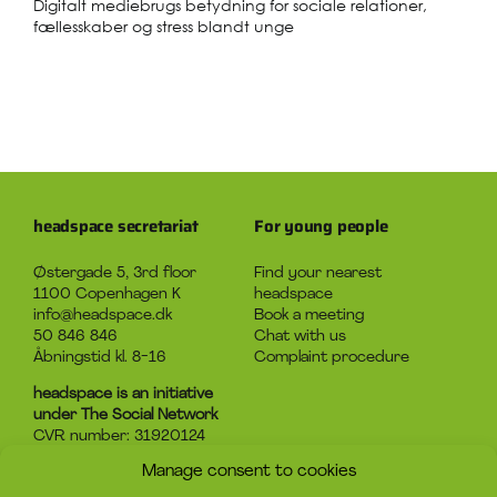
Digitalt mediebrugs betydning for sociale relationer,
fællesskaber og stress blandt unge
headspace secretariat
For young people
Østergade 5, 3rd floor
Find your nearest
1100 Copenhagen K
headspace
info@headspace.dk
Book a meeting
50 846 846
Chat with us
Åbningstid kl. 8-16
Complaint procedure
headspace is an initiative
under The Social Network
CVR number: 31920124
Manage consent to cookies
About headspace
Contact