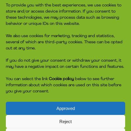
To provide you with the best experiences, we use cookies to
What is headspace?
Contact us
store and/or access device information. If you consent to
The advice
Become volunteer
these technologies, we may process data such as browsing
Job
Become a member
behavior or unique IDs on this website.
Privacy policy
Make a donation
Cookie policy
We also use cookies for marketing, tracking and statistics,
several of which are third-party cookies. These can be opted
headspace socials
out at any time.
If you do not give your consent or withdraw your consent, it
may have a negative impact on certain functions and features.
You can select the link
Cookie policy
below to see further
information about which cookies are used on this site before
you give your consent.
Approved
headspace is in no way affiliated, sponsored or otherwise connected
to the owner of the meditation and mindfulness app Headspace Inc.
headspace is inspired by an Australian effort of the same name. The
Reject
basic idea of headspace is that the help should be on the young
people's terms - not the system's. Coherence, easy accessibility and