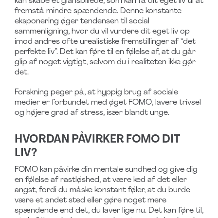
kan skabe et glansbillede, som kan få dit eget liv til at
fremstå mindre spændende. Denne konstante
eksponering øger tendensen til social
sammenligning, hvor du vil vurdere dit eget liv op
imod andres ofte urealistiske fremstillinger af “det
perfekte liv”. Det kan føre til en følelse af, at du går
glip af noget vigtigt, selvom du i realiteten ikke gør
det.
Forskning peger på, at hyppig brug af sociale
medier er forbundet med øget FOMO, lavere trivsel
og højere grad af stress, især blandt unge.
HVORDAN PÅVIRKER FOMO DIT
LIV?
FOMO kan påvirke din mentale sundhed og give dig
en følelse af rastløshed, at være ked af det eller
angst, fordi du måske konstant føler, at du burde
være et andet sted eller gøre noget mere
spændende end det, du laver lige nu. Det kan føre til,