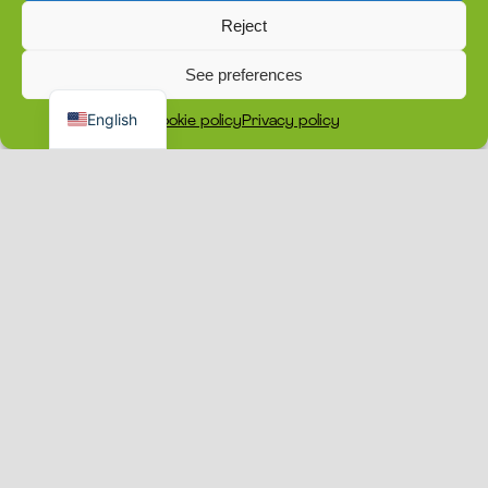
Reject
See preferences
Dansk
English
Cookie policy
Privacy policy
VI ER MODIGERE, NÅR VI STÅR
SAMMEN!
Budskabet om ‘Brave Together’ bliver også båret ud
til danske unge gennem
vores nationale ‘Brave
Together’-ambassadør Ida-Sophia
.
Ida-Sophia er 32 år og bor på Frederiksberg med
sin kæreste og to hunde.
Til dagligt arbejder hun som journalist og udgiver
blandt andet podcasten ‘SødTøs’ og ‘Freundschaft’.
Udover det arbejder hun tæt sammen med
headspace.