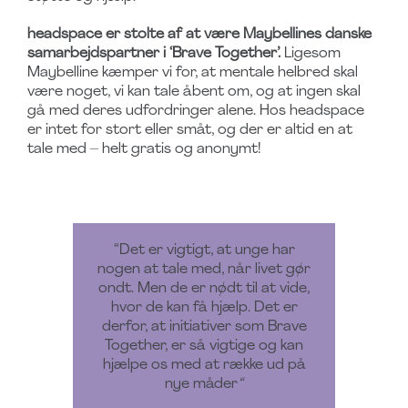
headspace er stolte af at være Maybellines danske
samarbejdspartner i ‘Brave Together’.
Ligesom
Maybelline kæmper vi for, at mentale helbred skal
være noget, vi kan tale åbent om, og at ingen skal
gå med deres udfordringer alene. Hos headspace
er intet for stort eller småt, og der er altid en at
tale med – helt gratis og anonymt!
“Det er vigtigt, at unge har
nogen at tale med, når livet gør
ondt. Men de er nødt til at vide,
hvor de kan få hjælp. Det er
derfor, at initiativer som Brave
Together, er så vigtige og kan
hjælpe os med at række ud på
nye måder
“