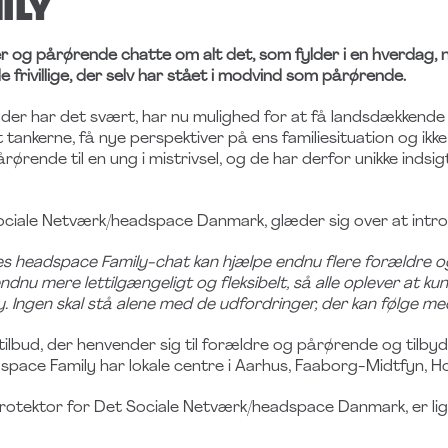
ILY
er og pårørende chatte om alt det, som fylder i en hverdag, 
 frivillige, der selv har stået i modvind som pårørende.
 der har det svært, har nu mulighed for at få landsdækken
t tankerne, få nye perspektiver på ens familiesituation og ikke
årørende til en ung i mistrivsel, og de har derfor unikke indsig
ociale Netværk/headspace Danmark, glæder sig over at intr
es headspace Family-chat kan hjælpe endnu flere forældre o
ndnu mere lettilgængeligt og fleksibelt, så alle oplever at kun
. Ingen skal stå alene med de udfordringer, der kan følge med
ilbud, der henvender sig til forældre og pårørende og tilbyde
space Family har lokale centre i Aarhus, Faaborg-Midtfyn, 
protektor for Det Sociale Netværk/headspace Danmark, er li