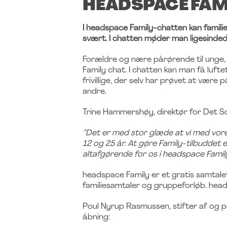
HEADSPACE FAM
I headspace Family-chatten kan famili
svært. I chatten møder man ligesindede
Forældre og nære pårørende til unge,
Family chat. I chatten kan man få lufte
frivillige, der selv har prøvet at være p
andre.
Trine Hammershøy, direktør for Det S
”Det er med stor glæde at vi med vor
12 og 25 år. At gøre Family-tilbuddet e
altafgørende for os i headspace Family
headspace Family er et gratis samtalet
familiesamtaler og gruppeforløb. head
Poul Nyrup Rasmussen, stifter af og 
åbning: