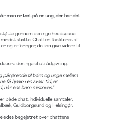
når man er tæt på en ung, der har det
de støtte gennem den nye headspace-
 mindst støtte. Chatten faciliteres af
ter og erfaringer, de kan give videre til
oducere den nye chatrådgivning:
g pårørende til børn og unge mellem
ne få hjælp i en svær tid, er
, når ens barn mistrives.”
r både chat, individuelle samtaler,
Holbæk, Guldborgsund og Helsingør.
geledes begejstret over chattens