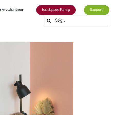
e volunteer
headspace Family
Support
Søg
efter: