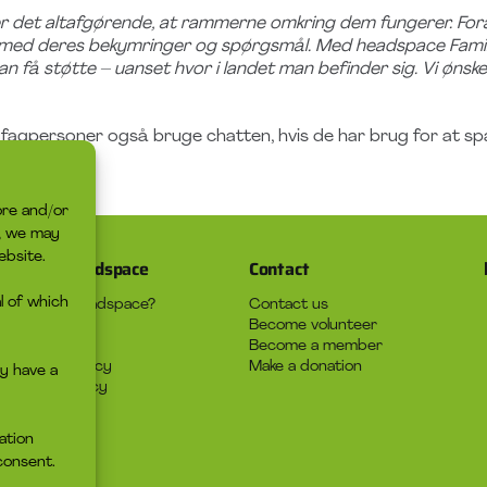
 er det altafgørende, at rammerne omkring dem fungerer. For
ne med deres bekymringer og spørgsmål. Med headspace Family
 få støtte – uanset hvor i landet man befinder sig. Vi ønsk
 fagpersoner også bruge chatten, hvis de har brug for at s
med.
ore and/or
s, we may
ebsite.
About headspace
Contact
l of which
What is headspace?
Contact us
The advice
Become volunteer
Job
Become a member
Privacy policy
Make a donation
y have a
Cookie policy
ation
consent.