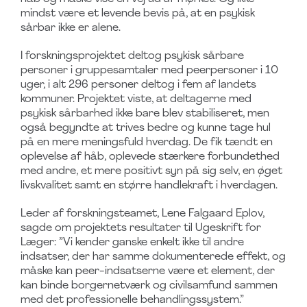
mindst være et levende bevis på, at en psykisk
sårbar ikke er alene.
I forskningsprojektet deltog psykisk sårbare
personer i gruppesamtaler med peerpersoner i 10
uger, i alt 296 personer deltog i fem af landets
kommuner. Projektet viste, at deltagerne med
psykisk sårbarhed ikke bare blev stabiliseret, men
også begyndte at trives bedre og kunne tage hul
på en mere meningsfuld hverdag. De fik tændt en
oplevelse af håb, oplevede stærkere forbundethed
med andre, et mere positivt syn på sig selv, en øget
livskvalitet samt en større handlekraft i hverdagen.
Leder af forskningsteamet, Lene Falgaard Eplov,
sagde om projektets resultater til Ugeskrift for
Læger: ”Vi kender ganske enkelt ikke til andre
indsatser, der har samme dokumenterede effekt, og
måske kan peer-indsatserne være et element, der
kan binde borgernetværk og civilsamfund sammen
med det professionelle behandlingssystem.”