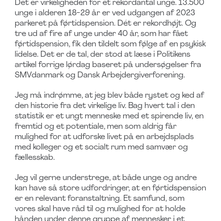
Det er virkeligheden for et rekordantal unge. 13.500
unge i alderen 18-29 år er ved udgangen af 2023
parkeret på førtidspension. Dét er rekordhøjt. Og
tre ud af fire af unge under 40 år, som har fået
førtidspension, fik den tildelt som følge af en psykisk
lidelse. Det er de tal, der stod at læse i Politikens
artikel forrige lørdag baseret på undersøgelser fra
SMVdanmark og Dansk Arbejdergiverforening.
Jeg må indrømme, at jeg blev både rystet og ked af
den historie fra det virkelige liv. Bag hvert tal i den
statistik er et ungt menneske med et spirende liv, en
fremtid og et potentiale, men som aldrig får
mulighed for at udforske livet på en arbejdsplads
med kolleger og et socialt rum med samvær og
fællesskab.
Jeg vil gerne understrege, at både unge og andre
kan have så store udfordringer, at en førtidspension
er en relevant foranstaltning. Et samfund, som
vores skal have råd til og mulighed for at holde
hånden under denne gruppe af mennesker i et