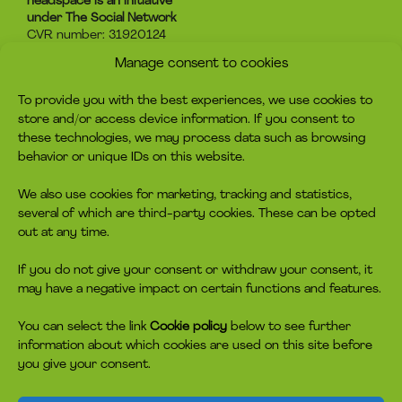
headspace is an initiative
under The Social Network
CVR number: 31920124
Manage consent to cookies
About headspace
Contact
To provide you with the best experiences, we use cookies to
What is headspace?
Contact us
store and/or access device information. If you consent to
The advice
Become volunteer
these technologies, we may process data such as browsing
Job
Become a member
behavior or unique IDs on this website.
Privacy policy
Make a donation
Cookie policy
We also use cookies for marketing, tracking and statistics,
several of which are third-party cookies. These can be opted
headspace socials
out at any time.
If you do not give your consent or withdraw your consent, it
may have a negative impact on certain functions and features.
You can select the link
Cookie policy
below to see further
information about which cookies are used on this site before
you give your consent.