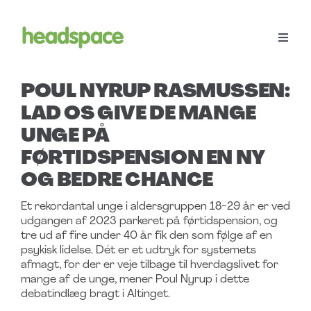
Skip
to
content
Toggle
Naviga
Menu
POUL NYRUP RASMUSSEN:
LAD OS GIVE DE MANGE
Workshops
UNGE PÅ
FØRTIDSPENSION EN NY
Become volunteer
OG BEDRE CHANCE
Et rekordantal unge i aldersgruppen 18-29 år er ved
headspace Family
udgangen af 2023 parkeret på førtidspension, og
tre ud af fire under 40 år fik den som følge af en
psykisk lidelse. Dét er et udtryk for systemets
Support
afmagt, for der er veje tilbage til hverdagslivet for
mange af de unge, mener Poul Nyrup i dette
debatindlæg bragt i Altinget.
Søg
efter: