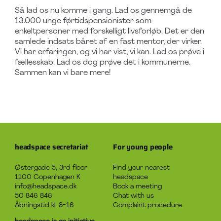
Så lad os nu komme i gang.
Lad os gennemgå de
13.000 unge førtidspensionister som
enkeltpersoner med forskelligt livsforløb. Det er den
samlede indsats båret af en fast mentor, der virker.
Vi har erfaringen, og vi har vist, vi kan. Lad os prøve i
fællesskab. Lad os dog prøve det i kommunerne.
Sammen kan vi bare mere!
headspace secretariat
For young people
Østergade 5, 3rd floor
Find your nearest
1100 Copenhagen K
headspace
info@headspace.dk
Book a meeting
50 846 846
Chat with us
Åbningstid kl. 8-16
Complaint procedure