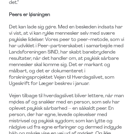
det.”
Peers er løsningen
Det kan lade sig gøre. Med en beskeden indsats har
vi vist, at vi kan rykke mennesker selv med svære
psykiske lidelser. Vores peer to peer-metode, som vi
har udviklet i Peer-partnerskabet i samarbejde med
Landsforeningen SIND, har skabt banebrydende
resultater, når det handler om, at psykisk sårbare
mennesker skal komme sig. Det er markant og
målbart, og det er dokumenteret i
forskningsprojektet Vejen til Hverdagslivet, som
Ugeskrift for Læger beskrev i januar.
Vejen tilbage til hverdagslivet bliver lettere, når man
mødes af og snakker med en person, som selv har
oplevet psykisk sårbarhed – en såkaldt peer. En
person, der har egne, levede oplevelser med
mistrivsel og psykisk sygdom; som kan lytte og
rådgive ud fra egne erfaringer og dermed indgyde
håb og måske vise en vej ud af mørket. Og ikke