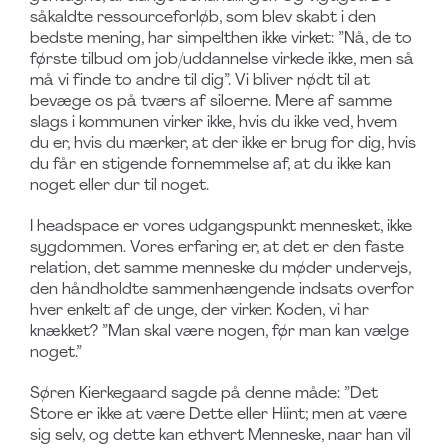
såkaldte ressourceforløb, som blev skabt i den
bedste mening, har simpelthen ikke virket: ”Nå, de to
første tilbud om job/uddannelse virkede ikke, men så
må vi finde to andre til dig”. Vi bliver nødt til at
bevæge os på tværs af siloerne. Mere af samme
slags i kommunen virker ikke, hvis du ikke ved, hvem
du er, hvis du mærker, at der ikke er brug for dig, hvis
du får en stigende fornemmelse af, at du ikke kan
noget eller dur til noget.
I headspace er vores udgangspunkt mennesket, ikke
sygdommen. Vores erfaring er, at det er den faste
relation, det samme menneske du møder undervejs,
den håndholdte sammenhængende indsats overfor
hver enkelt af de unge, der virker. Koden, vi har
knækket? ”Man skal være nogen, før man kan vælge
noget.”
Søren Kierkegaard sagde på denne måde: ”Det
Store er ikke at være Dette eller Hiint; men at være
sig selv, og dette kan ethvert Menneske, naar han vil