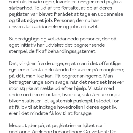
samtale, havde egne, levede erfaringer med psykisk
sårbarhed. To ud af tre fortalte, at de af deres
psykiater var blevet frarådet at tage en uddannelse
og til at søge et job. Personer, der nu har
universitetsuddannelser og jobs på cv’et.
Superdygtige og veluddannede personer, der på
eget initiativ har udvisket det begrænsende
stempel, de fik af behandlingssystemet.
Det, vi hører fra de unge, er, at man i det offentlige
system oftest udelukkende fokuserer på manglerne;
på dét, man ikke kan. På begrænsningerne. Man
betragter unge som svage, når det reelt set kræver
stor styrke at række ud efter hjælp. Vi står med
andre ord i en situation, hvor psykisk sårbare unge
bliver statister i et systemisk puslespil. I stedet for
at få lov til at indtage hovedrollen i deres eget liv,
eller i det mindste få lov til at forsøge.
Meget tyder på, at psykiatrien er løbet sur i
gentagne, årelange behandlinger. Og vigtigst: De