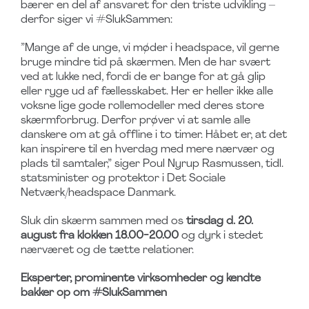
bærer en del af ansvaret for den triste udvikling –
derfor siger vi #SlukSammen:
”Mange af de unge, vi møder i headspace, vil gerne
bruge mindre tid på skærmen. Men de har svært
ved at lukke ned, fordi de er bange for at gå glip
eller ryge ud af fællesskabet. Her er heller ikke alle
voksne lige gode rollemodeller med deres store
skærmforbrug. Derfor prøver vi at samle alle
danskere om at gå offline i to timer. Håbet er, at det
kan inspirere til en hverdag med mere nærvær og
plads til samtaler,” siger Poul Nyrup Rasmussen, tidl.
statsminister og protektor i Det Sociale
Netværk/headspace Danmark.
Sluk din skærm sammen med os
tirsdag d. 20.
august fra klokken 18.00-20.00
og dyrk i stedet
nærværet og de tætte relationer.
Eksperter, prominente virksomheder og kendte
bakker op om #SlukSammen