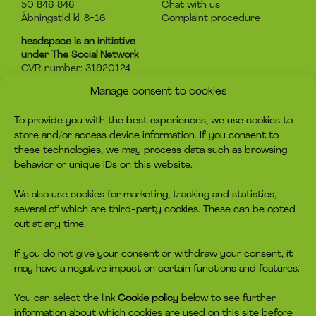
50 846 846
Chat with us
Åbningstid kl. 8-16
Complaint procedure
headspace is an initiative
under The Social Network
CVR number: 31920124
Manage consent to cookies
About headspace
Contact
To provide you with the best experiences, we use cookies to
What is headspace?
Contact us
store and/or access device information. If you consent to
The advice
Become volunteer
these technologies, we may process data such as browsing
Job
Become a member
behavior or unique IDs on this website.
Privacy policy
Make a donation
Cookie policy
We also use cookies for marketing, tracking and statistics,
several of which are third-party cookies. These can be opted
headspace socials
out at any time.
If you do not give your consent or withdraw your consent, it
may have a negative impact on certain functions and features.
You can select the link
Cookie policy
below to see further
information about which cookies are used on this site before