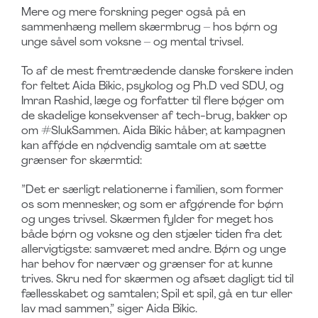
Mere og mere forskning peger også på en
sammenhæng mellem skærmbrug – hos børn og
unge såvel som voksne – og mental trivsel.
To af de mest fremtrædende danske forskere inden
for feltet Aida Bikic, psykolog og Ph.D ved SDU, og
Imran Rashid, læge og forfatter til flere bøger om
de skadelige konsekvenser af tech-brug, bakker op
om #SlukSammen. Aida Bikic håber, at kampagnen
kan afføde en nødvendig samtale om at sætte
grænser for skærmtid:
”Det er særligt relationerne i familien, som former
os som mennesker, og som er afgørende for børn
og unges trivsel. Skærmen fylder for meget hos
både børn og voksne og den stjæler tiden fra det
allervigtigste: samværet med andre. Børn og unge
har behov for nærvær og grænser for at kunne
trives. Skru ned for skærmen og afsæt dagligt tid til
fællesskabet og samtalen; Spil et spil, gå en tur eller
lav mad sammen,” siger Aida Bikic.