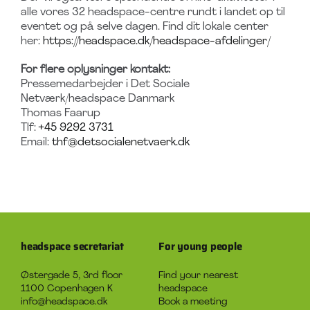
alle vores 32 headspace-centre rundt i landet op til
eventet og på selve dagen. Find dit lokale center
her:
https://headspace.dk/headspace-afdelinger/
For flere oplysninger kontakt:
Pressemedarbejder i Det Sociale
Netværk/headspace Danmark
Thomas Faarup
Tlf:
+45 9292 3731
Email:
thf@detsocialenetvaerk.dk
headspace secretariat
For young people
Østergade 5, 3rd floor
Find your nearest
1100 Copenhagen K
headspace
info@headspace.dk
Book a meeting