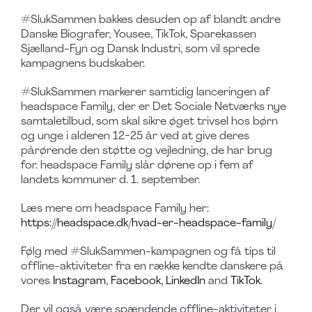
#SlukSammen bakkes desuden op af blandt andre
Danske Biografer, Yousee, TikTok, Sparekassen
Sjælland-Fyn og Dansk Industri, som vil sprede
kampagnens budskaber.
#SlukSammen markerer samtidig lanceringen af
headspace Family, der er Det Sociale Netværks nye
samtaletilbud, som skal sikre øget trivsel hos børn
og unge i alderen 12-25 år ved at give deres
pårørende den støtte og vejledning, de har brug
for. headspace Family slår dørene op i fem af
landets kommuner d. 1. september.
Læs mere om headspace Family her:
https://headspace.dk/hvad-er-headspace-family/
Følg med #SlukSammen-kampagnen og få tips til
offline-aktiviteter fra en række kendte danskere på
vores
Instagram
,
Facebook,
LinkedIn
and
TikTok
.
Der vil også være spændende offline-aktiviteter i