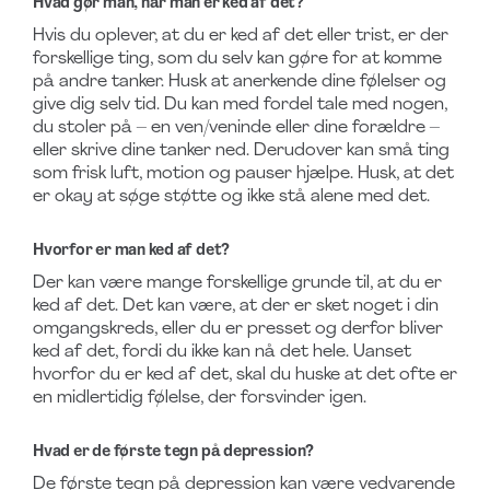
Hvad gør man, når man er ked af det?
Hvis du oplever, at du er ked af det eller trist, er der
forskellige ting, som du selv kan gøre for at komme
på andre tanker. Husk at anerkende dine følelser og
give dig selv tid. Du kan med fordel tale med nogen,
du stoler på – en ven/veninde eller dine forældre –
eller skrive dine tanker ned. Derudover kan små ting
som frisk luft, motion og pauser hjælpe. Husk, at det
er okay at søge støtte og ikke stå alene med det.
Hvorfor er man ked af det?
Der kan være mange forskellige grunde til, at du er
ked af det. Det kan være, at der er sket noget i din
omgangskreds, eller du er presset og derfor bliver
ked af det, fordi du ikke kan nå det hele. Uanset
hvorfor du er ked af det, skal du huske at det ofte er
en midlertidig følelse, der forsvinder igen.
Hvad er de første tegn på depression?
De første tegn på depression kan være vedvarende