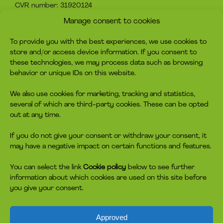
CVR number: 31920124
Manage consent to cookies
About headspace
Contact
To provide you with the best experiences, we use cookies to
What is headspace?
Contact us
store and/or access device information. If you consent to
The advice
Become volunteer
these technologies, we may process data such as browsing
Job
Become a member
behavior or unique IDs on this website.
Privacy policy
Make a donation
Cookie policy
We also use cookies for marketing, tracking and statistics,
several of which are third-party cookies. These can be opted
headspace socials
out at any time.
If you do not give your consent or withdraw your consent, it
may have a negative impact on certain functions and features.
You can select the link
Cookie policy
below to see further
information about which cookies are used on this site before
you give your consent.
Approved
headspace is in no way affiliated, sponsored or otherwise connected