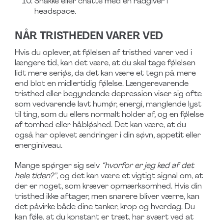
Snakke eller chatte med en rådgiver i
headspace.
NÅR TRISTHEDEN VARER VED
Hvis du oplever, at følelsen af tristhed varer ved i
længere tid, kan det være, at du skal tage følelsen
lidt mere seriøs, da det kan være et tegn på mere
end blot en midlertidig følelse. Længerevarende
tristhed eller begyndende depression viser sig ofte
som vedvarende lavt humør, energi, manglende lyst
til ting, som du ellers normalt holder af, og en følelse
af tomhed eller håbløshed. Det kan være, at du
også har oplevet ændringer i din søvn, appetit eller
energiniveau.
Mange spørger sig selv
“hvorfor er jeg ked af det
hele tiden?”
, og det kan være et vigtigt signal om, at
der er noget, som kræver opmærksomhed. Hvis din
tristhed ikke aftager, men snarere bliver værre, kan
det påvirke både dine tanker, krop og hverdag. Du
kan føle, at du konstant er træt, har svært ved at