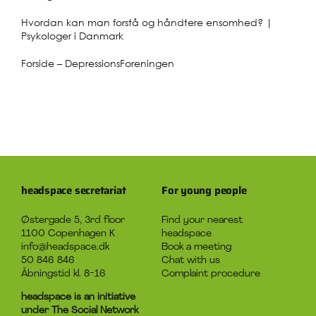
Hvordan kan man forstå og håndtere ensomhed? |
Psykologer i Danmark
Forside – DepressionsForeningen
headspace secretariat
For young people
Østergade 5, 3rd floor
Find your nearest
1100 Copenhagen K
headspace
info@headspace.dk
Book a meeting
50 846 846
Chat with us
Åbningstid kl. 8-16
Complaint procedure
headspace is an initiative
under The Social Network