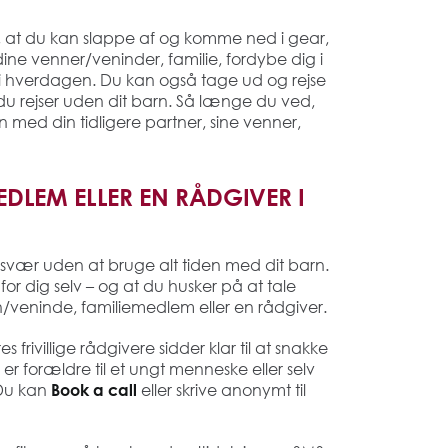
, at du kan slappe af og komme ned i gear,
ine venner/veninder, familie, fordybe dig i
år i hverdagen. Du kan også tage ud og rejse
s du rejser uden dit barn. Så længe du ved,
med din tidligere partner, sine venner,
EDLEM ELLER EN RÅDGIVER I
 svær uden at bruge alt tiden med dit barn.
r dig selv – og at du husker på at tale
eninde, familiemedlem eller en rådgiver.
 frivillige rådgivere sidder klar til at snakke
er forældre til et ungt menneske eller selv
 Du kan
eller skrive anonymt til
Book a call