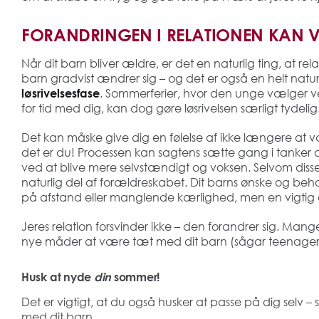
FORANDRINGEN I RELATIONEN KAN V
Når dit barn bliver ældre, er det en naturlig ting, at r
barn gradvist ændrer sig – og det er også en helt naturl
. Sommerferier, hvor den unge vælger venn
løsrivelsesfase
for tid med dig, kan dog gøre løsrivelsen særligt tydelig
Det kan måske give dig en følelse af ikke længere at væ
det er du! Processen kan sagtens sætte gang i tanker om
ved at blive mere selvstændigt og voksen. Selvom disse
naturlig del af forældreskabet. Dit barns ønske og beh
på afstand eller manglende kærlighed, men en vigtig d
Jeres relation forsvinder ikke – den forandrer sig. Man
nye måder at være tæt med dit barn (sågar teenager
Husk at nyde
din
sommer!
Det er vigtigt, at du også husker at passe på dig selv 
med dit barn.