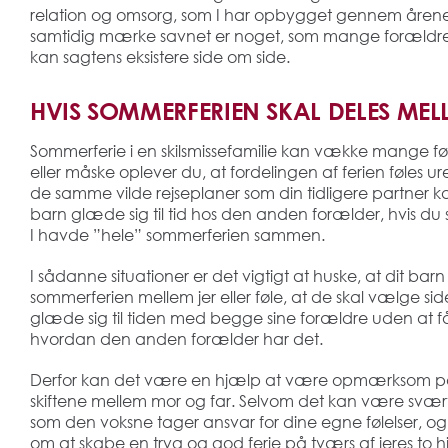
relation og omsorg, som I har opbygget gennem årene. A
samtidig mærke savnet er noget, som mange forældre op
kan sagtens eksistere side om side.
HVIS SOMMERFERIEN SKAL DELES MEL
Sommerferie i en skilsmissefamilie kan vække mange føl
eller måske oplever du, at fordelingen af ferien føles ur
de samme vilde rejseplaner som din tidligere partner k
barn glæde sig til tid hos den anden forælder, hvis du
I havde ”hele” sommerferien sammen.
I sådanne situationer er det vigtigt at huske, at dit bar
sommerferien mellem jer eller føle, at de skal vælge si
glæde sig til tiden med begge sine forældre uden at få
hvordan den anden forælder har det.
Derfor kan det være en hjælp at være opmærksom på,
skiftene mellem mor og far. Selvom det kan være svært,
som den voksne tager ansvar for dine egne følelser, og
om at skabe en tryg og god ferie på tværs af jeres to h