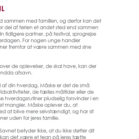
IL
d sammen med familien, og derfor kan det
tor del af ferien et andet sted end sammen
 tidligere partner, på festival, sprogrejse
 hverdagen. For nogen unge handler
er fremfor at være sammen med sine
ver de oplevelser, de skal have, kan der
 endda afsavn.
del af din hverdag. Måske er det de små
dsaktiviteter, de fælles måltider eller de
e hverdagsrutiner pludselig forsvinder i en
et mangler. Måske oplever du, at
d at blive mere selvstændigt, og har sit
er uden for jeres familie.
. Savnet betyder ikke, at du ikke støtter dit
kan det være et tegn på jeres tætte