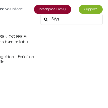
e volunteer
headspace Family
Support
Søg
efter:
ØRN OG FERIE:
en børn er tabu |
eguiden – Ferie i en
lie