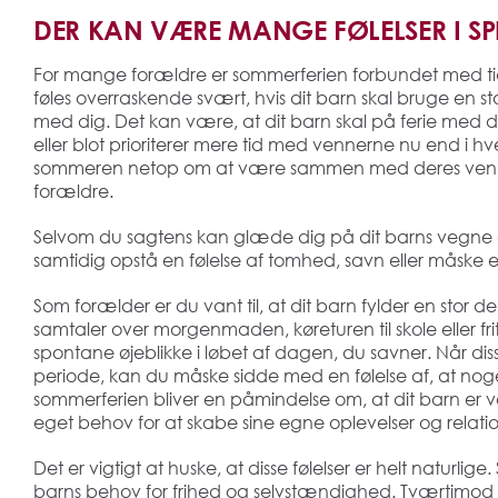
DER KAN VÆRE MANGE FØLELSER I SP
For mange forældre er sommerferien forbundet med ti
føles overraskende svært, hvis dit barn skal bruge en s
med dig. Det kan være, at dit barn skal på ferie med din
eller blot prioriterer mere tid med vennerne nu end i
sommeren netop om at være sammen med deres venn
forældre.
Selvom du sagtens kan glæde dig på dit barns vegne o
samtidig opstå en følelse af tomhed, savn eller måske
Som forælder er du vant til, at dit barn fylder en stor 
samtaler over morgenmaden, køreturen til skole eller friti
spontane øjeblikke i løbet af dagen, du savner. Når diss
periode, kan du måske sidde med en følelse af, at nog
sommerferien bliver en påmindelse om, at dit barn er ve
eget behov for at skabe sine egne oplevelser og relation
Det er vigtigt at huske, at disse følelser er helt naturlige
barns behov for frihed og selvstændighed. Tværtimod 