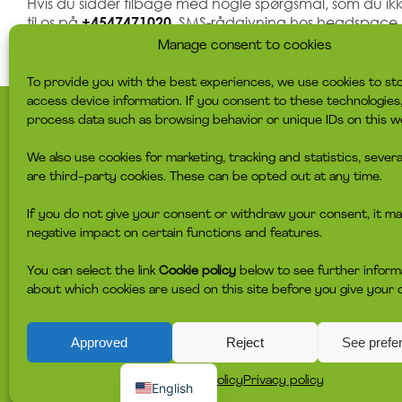
Hvis du sidder tilbage med nogle spørgsmål, som du ikke
til os på
. SMS-rådgivning hos headspace Fa
+4547471020
15.00 og torsdag fra klokken 18.00 til 21.00.
Manage consent to cookies
To provide you with the best experiences, we use cookies to st
access device information. If you consent to these technologie
process data such as browsing behavior or unique IDs on this w
headspace secretariat
For young people
We also use cookies for marketing, tracking and statistics, severa
Østergade 5, 3rd floor
Find your nearest headspace
are third-party cookies. These can be opted out at any time.
1100 Copenhagen K
Book a meeting
info@headspace.dk
Chat with us
50 846 846
Complaint procedure
If you do not give your consent or withdraw your consent, it ma
Åbningstid kl. 8-16
negative impact on certain functions and features.
headspace is an initiative under
You can select the link
Cookie policy
below to see further inform
The Social Network
about which cookies are used on this site before you give your 
CVR number: 31920124
headspace is in no way affiliated, sponsored or otherwise connected to the
Approved
Reject
See prefe
that the help should be on the young people's terms - not the system's. Coh
Dansk
Cookie policy
Privacy policy
English