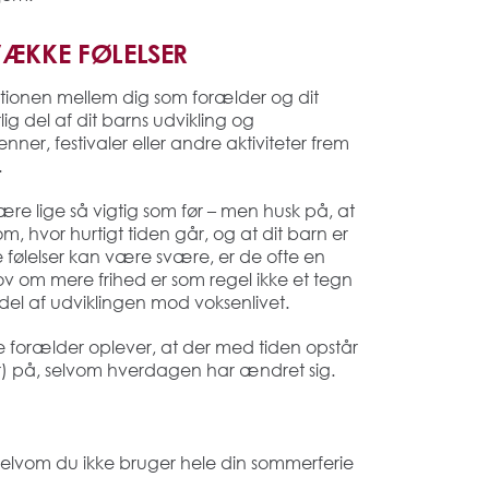
ÆKKE FØLELSER
elationen mellem dig som forælder og dit
ig del af dit barns udvikling og
er, festivaler eller andre aktiviteter frem
.
re lige så vigtig som før – men husk på, at
, hvor hurtigt tiden går, og at dit barn er
 følelser kan være svære, er de ofte en
ov om mere frihed er som regel ikke et tegn
el af udviklingen mod voksenlivet.
ge forælder oplever, at der med tiden opstår
) på, selvom hverdagen har ændret sig.
– selvom du ikke bruger hele din sommerferie