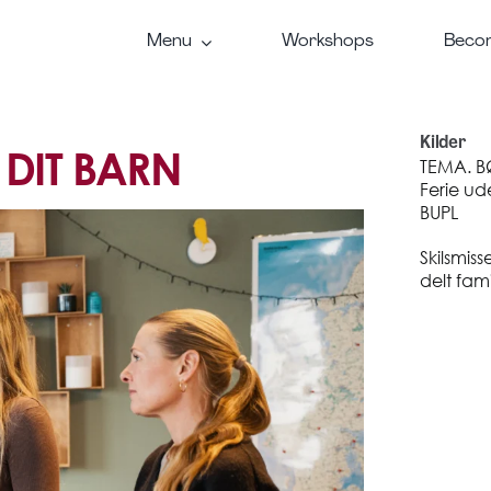
Menu
Workshops
Becom
Kilder
DIT BARN
TEMA. B
Ferie ud
BUPL
Skilsmiss
delt fami