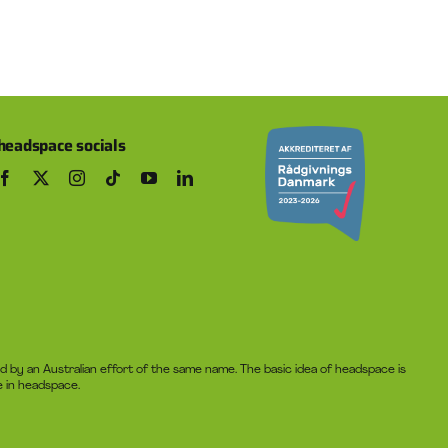
headspace socials
 by an Australian effort of the same name. The basic idea of headspace is
e in headspace.