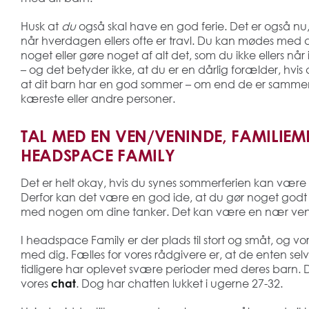
Husk at
du
også skal have en god ferie. Det er også nu
når hverdagen ellers ofte er travl. Du kan mødes med d
noget eller gøre noget af alt det, som du ikke ellers n
– og det betyder ikke, at du er en dårlig forælder, hvi
at dit barn har en god sommer – om end de er sammen 
kæreste eller andre personer.
TAL MED EN VEN/VENINDE, FAMILIEM
HEADSPACE FAMILY
Det er helt okay, hvis du synes sommerferien kan være
Derfor kan det være en god ide, at du gør noget godt fo
med nogen om dine tanker. Det kan være en nær ven/v
I headspace Family er der plads til stort og småt, og vores
med dig. Fælles for vores rådgivere er, at de enten selv 
tidligere har oplevet svære perioder med deres barn.
vores
. Dog har chatten lukket i ugerne 27-32.
chat