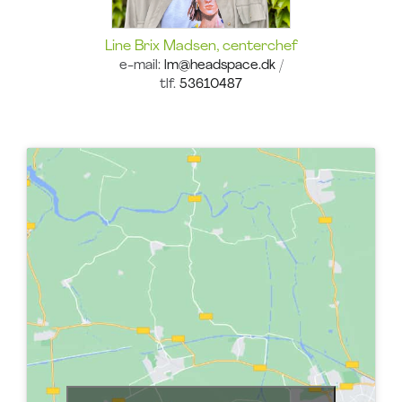
Line Brix Madsen, centerchef
e-mail:
lm@headspace.dk
/
tlf.
53610487