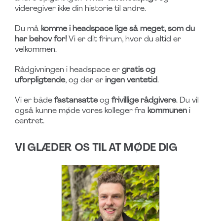
videregiver ikke din historie til andre.
Du må
komme i headspace lige så meget, som du
har behov for!
Vi er dit frirum, hvor du altid er
velkommen.
Rådgivningen i headspace er
gratis og
uforpligtende
, og der er
ingen ventetid
.
Vi er både
fastansatte
og
frivillige rådgivere
. Du vil
også kunne møde vores kolleger fra
kommunen
i
centret.
VI GLÆDER OS TIL AT MØDE DIG