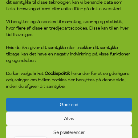
dit samtykke til disse teknologier, kan vi behandle data som
Rådgivningen
Bliv frivillig
f.eks. browsingadfærd eller unikke ID'er på dette websted.
Job
Bliv medlem
Privatlivspolitik
Giv en donation
Vi benytter også cookies til marketing, sporing og statistik,
Cookiepolitik
hvor flere af disse er tredjepartscookies. Disse kan til en hver
tid fravælges.
headspace socials
Hvis du ikke giver dit samtykke eller trækker dit samtykke
tilbage, kan det have en negativ indvirkning på visse funktioner
og egenskaber.
Du kan vælge linket
Cookiepolitik
herunder for at se yderligere
oplysninger om hvilken cookies der benyttes på denne side,
inden du afgiver dit samtykke.
Godkend
headspace er på ingen måde tilknyttet, sponsoreret eller har anden
tilslutning til ejeren af meditations- og mindfulness-app’en Headspace
Inc. headspace er inspireret af en australsk indsats af samme navn.
Afvis
Grundideen i headspace er, at hjælpen skal være på de unges
præmisser – ikke på systemets. Sammenhæng, nem tilgængelighed og
samarbejde på tværs er nøglen til at hjælpe unge i headspace.
Se præferencer
English