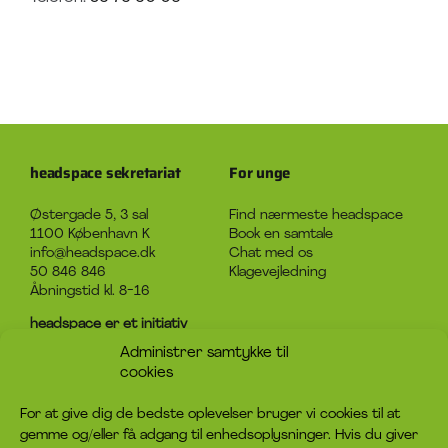
headspace sekretariat
For unge
Østergade 5, 3 sal
Find nærmeste headspace
1100 København K
Book en samtale
info@headspace.dk
Chat med os
50 846 846
Klagevejledning
Åbningstid kl. 8-16
headspace er et initiativ
under Det Sociale Netværk
Administrer samtykke til
CVR-nummer: 31920124
cookies
Om headspace
Kontakt
For at give dig de bedste oplevelser bruger vi cookies til at
gemme og/eller få adgang til enhedsoplysninger. Hvis du giver
Hvad er headspace?
Kontakt os