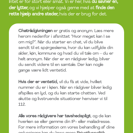
Intet er for stort eller småt. Vi er her, hvis
du savner én,
der lytter,
og vi hjælper også gerne med at
finde den
rette hjælp andre steder,
hvis der er brug for det.
Chatrådgivningen
er gratis og anonym. Læs mere
herom nedenfor i afsnittet ”Hvor meget kan I se
om mig?”. Når du starter en chat, vil du blive
sendt til et spørgeskema, hvor du kan udfylde din
alder, køn, kommune og hvad du vil tale om – du er
helt anonym. Når der er en rådgiver ledig, bliver
du sendt videre til en samtale. Der kan nogle
gange være lidt ventetid.
Hvis der er ventetid,
vil du få at vide, hvilket
nummer du er i køen. Når en rådgiver bliver ledig
afspilles en lyd, og du kan starte chatten. Ved
akutte og livstruende situationer henviser vi til
112.
Alle vores rådgivere har tavshedspligt
, og de kan
hverken se eller gemme din IP- eller mailadresse.
For mere information om vores behandling af dine