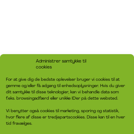
Administrer samtykke til
cookies
For at give dig de bedste oplevelser bruger vi cookies til at
gemme og/eller få adgang til enhedsoplysninger. Hvis du giver
dit samtykke til disse teknologier, kan vi behandle data som
f.eks. browsingadfærd eller unikke ID'er på dette websted.
Vi benytter også cookies til marketing, sporing og statistik,
hvor flere af disse er tredjepartscookies. Disse kan til en hver
tid fravælges.