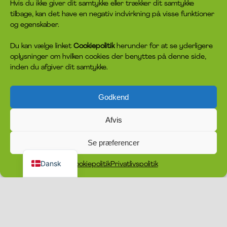
Hvis du ikke giver dit samtykke eller trækker dit samtykke
tilbage, kan det have en negativ indvirkning på visse funktioner
og egenskaber.
Du kan vælge linket
Cookiepolitik
herunder for at se yderligere
oplysninger om hvilken cookies der benyttes på denne side,
inden du afgiver dit samtykke.
Godkend
Afvis
Se præferencer
English
Dansk
Cookiepolitik
Privatlivspolitik