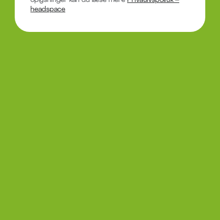
oplysninger kan du læse mere
Privatlivspolitik –
headspace