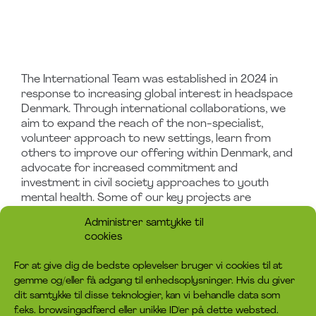
The International Team was established in 2024 in
response to increasing global interest in headspace
Denmark. Through international collaborations, we
aim to expand the reach of the non-specialist,
volunteer approach to new settings, learn from
others to improve our offering within Denmark, and
advocate for increased commitment and
investment in civil society approaches to youth
mental health. Some of our key projects are
described in the section below.
Administrer samtykke til
cookies
For at give dig de bedste oplevelser bruger vi cookies til at
gemme og/eller få adgang til enhedsoplysninger. Hvis du giver
dit samtykke til disse teknologier, kan vi behandle data som
f.eks. browsingadfærd eller unikke ID'er på dette websted.