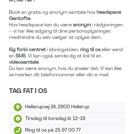
én, der har?
Book en gratis og anonym samtale hos
headspace
Gentofte.
Hos headspace kan du være
anonym
i rådgivningen
– vi har ikke adgang til dine personoplysninger,
medmindre du selv vælger at oplyse dem.
Kig forbi centret
i åbningstiden,
ring til os
eller send
en
SMS
. Vi kan også sende dig et link til en
videosamtale
.
Du kan være anonym, hvis du ønsker det. Vi kan ikke
se hverken dit telefonnummer eller din e-mail.
TAG FAT I OS
Hellerupvej 24, 2900 Hellerup
Tirsdag til torsdag kl. 12-18
Ring til os på
25 97 00 77