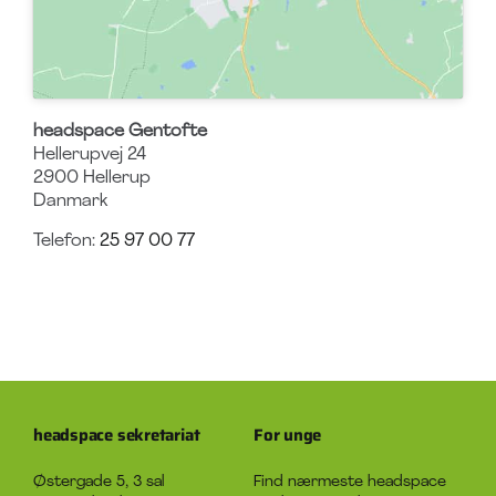
headspace Gentofte
Hellerupvej 24
2900
Hellerup
Danmark
Telefon:
25 97 00 77
headspace sekretariat
For unge
Østergade 5, 3 sal
Find nærmeste headspace