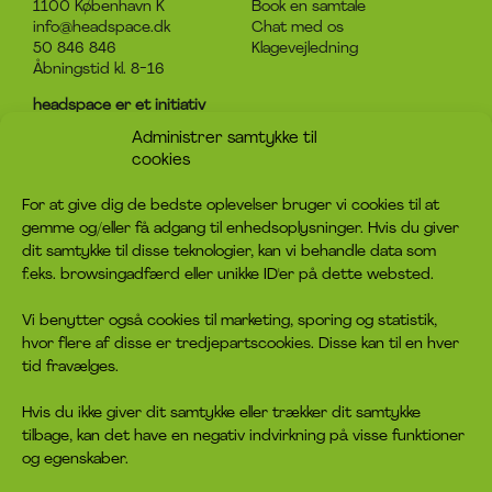
1100 København K
Book en samtale
info@headspace.dk
Chat med os
50 846 846
Klagevejledning
Åbningstid kl. 8-16
headspace er et initiativ
under Det Sociale Netværk
Administrer samtykke til
CVR-nummer: 31920124
cookies
Om headspace
Kontakt
For at give dig de bedste oplevelser bruger vi cookies til at
gemme og/eller få adgang til enhedsoplysninger. Hvis du giver
Hvad er headspace?
Kontakt os
dit samtykke til disse teknologier, kan vi behandle data som
Rådgivningen
Bliv frivillig
f.eks. browsingadfærd eller unikke ID'er på dette websted.
Job
Bliv medlem
Privatlivspolitik
Giv en donation
Vi benytter også cookies til marketing, sporing og statistik,
Cookiepolitik
hvor flere af disse er tredjepartscookies. Disse kan til en hver
tid fravælges.
headspace socials
Hvis du ikke giver dit samtykke eller trækker dit samtykke
tilbage, kan det have en negativ indvirkning på visse funktioner
og egenskaber.