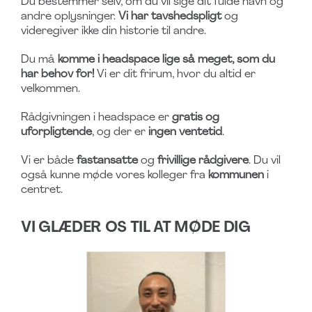
Du bestemmer selv, om du vil sige dit fulde navn og
andre oplysninger.
Vi har tavshedspligt
og
videregiver ikke din historie til andre.
Du må
komme i headspace lige så meget, som du
har behov for!
Vi er dit frirum, hvor du altid er
velkommen.
Rådgivningen i headspace er
gratis og
uforpligtende
, og der er
ingen ventetid
.
Vi er både
fastansatte
og
frivillige rådgivere
. Du vil
også kunne møde vores kolleger fra
kommunen
i
centret.
VI GLÆDER OS TIL AT MØDE DIG