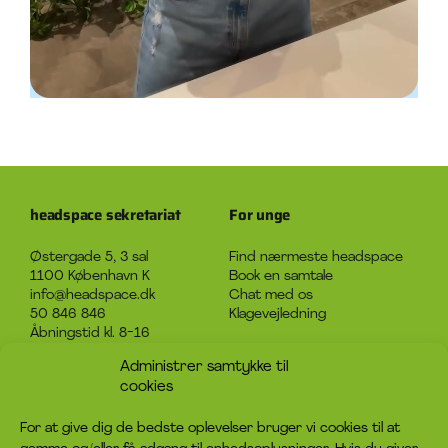
headspace sekretariat
For unge
Østergade 5, 3 sal
Find nærmeste headspace
1100 København K
Book en samtale
info@headspace.dk
Chat med os
50 846 846
Klagevejledning
Åbningstid kl. 8-16
headspace er et initiativ
Administrer samtykke til
under Det Sociale Netværk
cookies
CVR-nummer: 31920124
For at give dig de bedste oplevelser bruger vi cookies til at
Om headspace
Kontakt