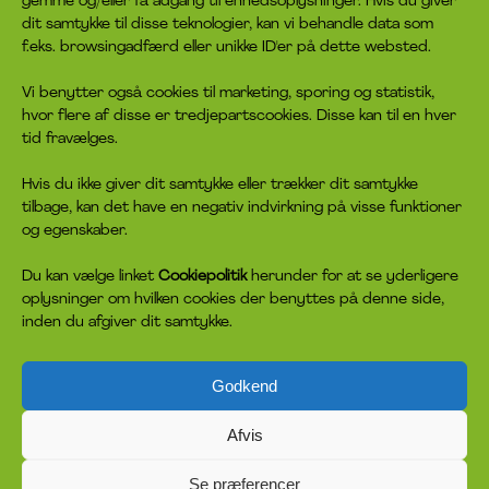
gemme og/eller få adgang til enhedsoplysninger. Hvis du giver
dit samtykke til disse teknologier, kan vi behandle data som
Hvad er headspace?
Kontakt os
f.eks. browsingadfærd eller unikke ID'er på dette websted.
Rådgivningen
Bliv frivillig
Job
Bliv medlem
Vi benytter også cookies til marketing, sporing og statistik,
Privatlivspolitik
Giv en donation
hvor flere af disse er tredjepartscookies. Disse kan til en hver
Cookiepolitik
tid fravælges.
Hvis du ikke giver dit samtykke eller trækker dit samtykke
headspace socials
tilbage, kan det have en negativ indvirkning på visse funktioner
og egenskaber.
Du kan vælge linket
Cookiepolitik
herunder for at se yderligere
oplysninger om hvilken cookies der benyttes på denne side,
inden du afgiver dit samtykke.
Godkend
headspace er på ingen måde tilknyttet, sponsoreret eller har anden
Afvis
tilslutning til ejeren af meditations- og mindfulness-app’en Headspace
Inc. headspace er inspireret af en australsk indsats af samme navn.
Grundideen i headspace er, at hjælpen skal være på de unges
Se præferencer