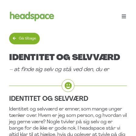
Spring
til
indhold
Toggle
Naviga
Menu
Gå tilbage
Workshops
IDENTITET OG SELVVÆRD
– at finde sig selv og stå ved den, du er
Bliv frivillig
headspace Family
IDENTITET OG SELVVÆRD
Identitet og selvværd er emner, som mange unger
Støt
tænker over. Hvem er jeg som person, og hvordan vil
jeg gerne være? Nogle tvivler på sig selv og er
bange for de ikke er gode nok. I headspace står vi
Søg
altid klar til at hjælpe, hvis du oplever at tvivle på dig
efter: