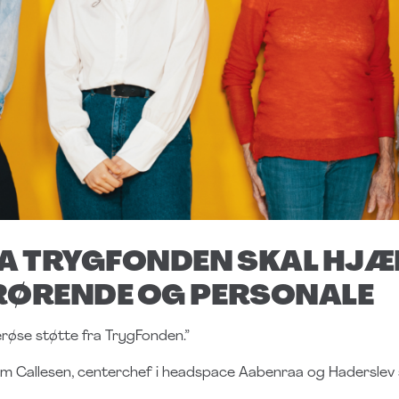
A TRYGFONDEN SKAL HJÆL
ÅRØRENDE OG PERSONALE
røse støtte fra TrygFonden.”
m Callesen, centerchef i headspace Aabenraa og Haderslev