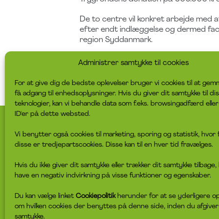
De to centre vil konkret arbejde med 
efter endt indlæggelse og dermed facil
region Syddanmark.
– Vi vil dels ved ansættelse af perso
Administrer samtykke til cookies
både individuelle samtaler og gruppef
Mathiesen.
For at give dig de bedste oplevelser bruger vi cookies til at gem
få adgang til enhedsoplysninger. Hvis du giver dit samtykke til di
teknologier, kan vi behandle data som f.eks. browsingadfærd eller
ID'er på dette websted.
headspace sekretariat
For unge
Vi benytter også cookies til marketing, sporing og statistik, hvor 
disse er tredjepartscookies. Disse kan til en hver tid fravælges.
Østergade 5, 3 sal
Find nærmeste headspace
1100 København K
Book en samtale
info@headspace.dk
Chat med os
Hvis du ikke giver dit samtykke eller trækker dit samtykke tilbage,
50 846 846
Klagevejledning
have en negativ indvirkning på visse funktioner og egenskaber.
Åbningstid kl. 8-16
Du kan vælge linket
Cookiepolitik
herunder for at se yderligere o
headspace er et initiativ under
om hvilken cookies der benyttes på denne side, inden du afgiver
Det Sociale Netværk
samtykke.
CVR-nummer: 31920124