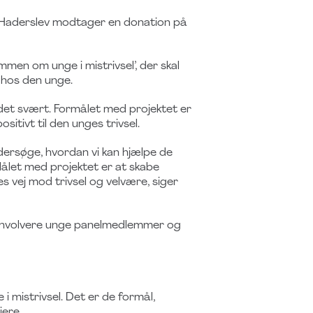
g Haderslev modtager en donation på
mmen om unge i mistrivsel’, der skal
 hos den unge.
 det svært. Formålet med projektet er
itivt til den unges trivsel.
ndersøge, hvordan vi kan hjælpe de
 Målet med projektet er at skabe
es vej mod trivsel og velvære, siger
, involvere unge panelmedlemmer og
 mistrivsel. Det er de formål,
iere.