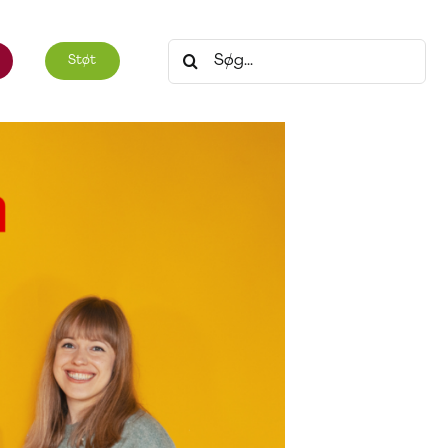
Søg
Støt
efter: