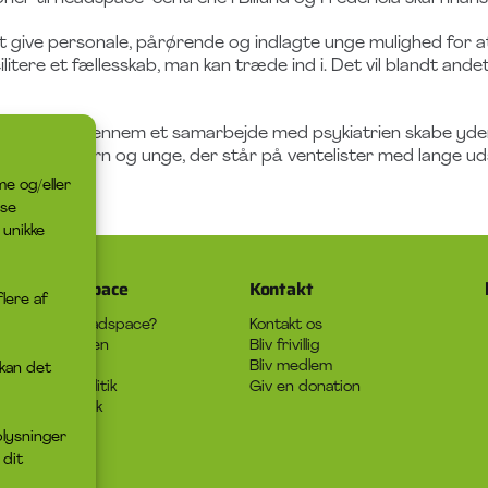
at give personale, pårørende og indlagte unge mulighed for a
itere et fællesskab, man kan træde ind i. Det vil blandt andet
nale og dels gennem et samarbejde med psykiatrien skabe yder
orløb for børn og unge, der står på ventelister med lange ud
me og/eller
sse
 unikke
Om headspace
Kontakt
flere af
Hvad er headspace?
Kontakt os
Rådgivningen
Bliv frivillig
Job
Bliv medlem
 kan det
Privatlivspolitik
Giv en donation
Cookiepolitik
plysninger
 dit