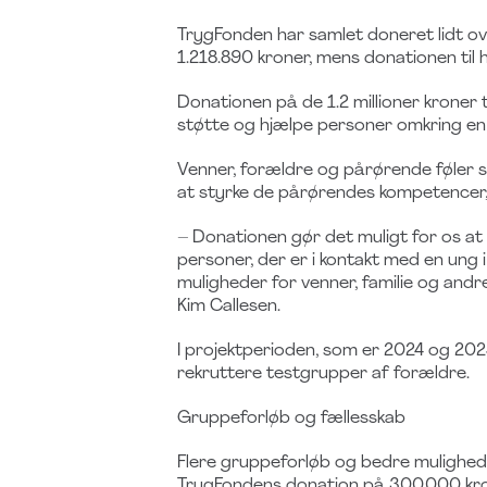
TrygFonden har samlet doneret lidt o
1.218.890 kroner, mens donationen til 
Donationen på de 1.2 millioner kroner 
støtte og hjælpe personer omkring en u
Venner, forældre og pårørende føler s
at styrke de pårørendes kompetencer, så
– Donationen gør det muligt for os at 
personer, der er i kontakt med en ung 
muligheder for venner, familie og andre
Kim Callesen.
I projektperioden, som er 2024 og 20
rekruttere testgrupper af forældre.
Gruppeforløb og fællesskab
Flere gruppeforløb og bedre mulighed f
TrygFondens donation på 300.000 krone