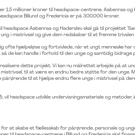
ver 1,5 millioner kroner til headspace-centrene. Aabenraa o
headspace Billund og Fredericia er på 300.000 kroner.
til headspace Aabenraa og Haderslev skal gå til projektet ’Sa
ng i mistrivsel og give dem redskaber til at fremme trivslen
ig ofte hjælpeløse og fortvivlede, når et ungt menneske har
 de kan handle i forhold til den unge og samtidig bidrage pos
realisere dette projekt. Vi kan nu målrettet arbejde på at u
i mistrivsel, til at være en endnu bedre støtte for den unge.
 pårørende til at hjælpe endnu flere unge i mistrivsel på der
25, vil headspace udvikle undervisningsmateriale og metoder
or at skabe et fællesskab for pårørende, personale og unge i
r til headspace-centrene i Billund og Fredericia skal finans