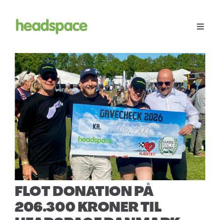
Spring
til
indhold
Toggle
Naviga
Menu
Workshops
Bliv frivillig
headspace Family
Støt
FLOT DONATION PÅ
206.300 KRONER TIL
Søg
efter: