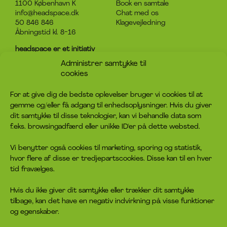
1100 København K
Book en samtale
info@headspace.dk
Chat med os
50 846 846
Klagevejledning
Åbningstid kl. 8-16
headspace er et initiativ
under Det Sociale Netværk
Administrer samtykke til
CVR-nummer: 31920124
cookies
Om headspace
Kontakt
For at give dig de bedste oplevelser bruger vi cookies til at
gemme og/eller få adgang til enhedsoplysninger. Hvis du giver
Hvad er headspace?
Kontakt os
dit samtykke til disse teknologier, kan vi behandle data som
Rådgivningen
Bliv frivillig
f.eks. browsingadfærd eller unikke ID'er på dette websted.
Job
Bliv medlem
Privatlivspolitik
Giv en donation
Vi benytter også cookies til marketing, sporing og statistik,
Cookiepolitik
hvor flere af disse er tredjepartscookies. Disse kan til en hver
tid fravælges.
headspace socials
Hvis du ikke giver dit samtykke eller trækker dit samtykke
tilbage, kan det have en negativ indvirkning på visse funktioner
og egenskaber.