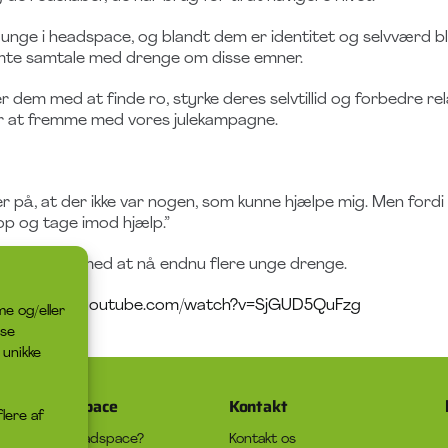
unge i headspace, og blandt dem er identitet og selvværd b
emte samtale med drenge om disse emner.
dem med at finde ro, styrke deres selvtillid og forbedre rela
er at fremme med vores julekampagne.
ker på, at der ikke var nogen, som kunne hjælpe mig. Men fordi I 
p og tage imod hjælp.”
 og hjælpe os med at nå endnu flere unge drenge.
ttps://www.youtube.com/watch?v=SjGUD5QuFzg
me og/eller
sse
 unikke
Om headspace
Kontakt
flere af
Hvad er headspace?
Kontakt os