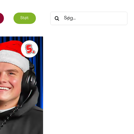
Søg
Støt
efter: