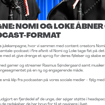
E: NOMI OG LOKE ÅBNER 
ODCAST-FORMAT
res julekampagne, hvor vi sammen med content creators Nom
mtale-podcast i fire afsnit vil Nomi og Loke tage fat på d
e med at give drenge et sprog for deres følelser og skabe en
t med gamer og streamer Rasmus Søndergaard samt musiker
rengesegmentet på en ny og engagerende måde.
ele små klip fra podcasten på vores sociale medier – følg me
 udgjort en fjerdedel af de unge, der søger støtte i headspa
e redskaber, de har brug for til at navigere i livet.