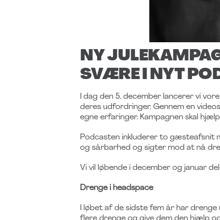
NY JULEKAMPAGN
SVÆRE I NYT P
I dag den 5. december lancerer vi vo
deres udfordringer. Gennem en videosa
egne erfaringer. Kampagnen skal hjælp
Podcasten inkluderer to gæsteafsni
og sårbarhed og sigter mod at nå d
Vi vil løbende i december og januar d
Drenge i headspace
I løbet af de sidste fem år har drenge
flere drenge og give dem den hjælp og d