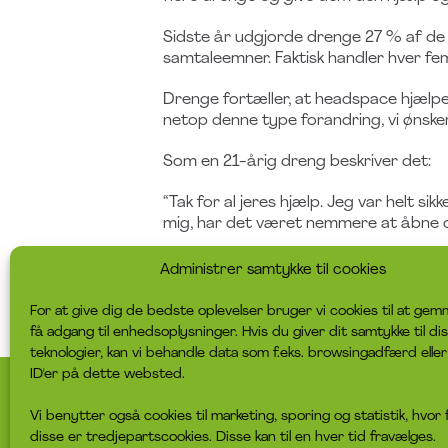
Sidste år udgjorde drenge 27 % af de 
samtaleemner. Faktisk handler hver f
Drenge fortæller, at headspace hjælper 
netop denne type forandring, vi ønsk
Som en 21-årig dreng beskriver det:
“Tak for al jeres hjælp. Jeg var helt sik
mig, har det været nemmere at åbne o
Vi håber, du vil tage del i samtalen –
Administrer samtykke til cookies
Du kan se og lytte til podcasten her:
h
For at give dig de bedste oplevelser bruger vi cookies til at gem
få adgang til enhedsoplysninger. Hvis du giver dit samtykke til di
teknologier, kan vi behandle data som f.eks. browsingadfærd eller
ID'er på dette websted.
headspace sekretariat
For unge
Vi benytter også cookies til marketing, sporing og statistik, hvor 
disse er tredjepartscookies. Disse kan til en hver tid fravælges.
Østergade 5, 3 sal
Find nærmeste headspace