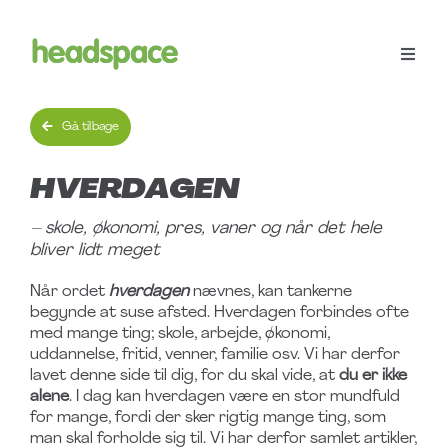
Spring
til
indhold
Toggle
Naviga
Menu
Gå tilbage
Workshops
HVERDAGEN
– skole, økonomi, pres, vaner og når det hele
Bliv frivillig
bliver lidt meget
Når ordet
hverdagen
nævnes, kan tankerne
headspace Family
begynde at suse afsted. Hverdagen forbindes ofte
med mange ting; skole, arbejde, økonomi,
uddannelse, fritid, venner, familie osv. Vi har derfor
Støt
lavet denne side til dig, for du skal vide, at
du er ikke
alene
. I dag kan hverdagen være en stor mundfuld
for mange, fordi der sker rigtig mange ting, som
Søg
man skal forholde sig til. Vi har derfor samlet artikler,
efter: