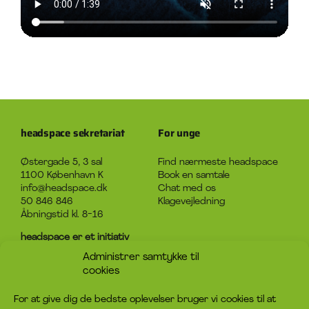
headspace sekretariat
For unge
Østergade 5, 3 sal
Find nærmeste headspace
1100 København K
Book en samtale
info@headspace.dk
Chat med os
50 846 846
Klagevejledning
Åbningstid kl. 8-16
headspace er et initiativ
under Det Sociale Netværk
Administrer samtykke til
CVR-nummer: 31920124
cookies
Om headspace
Kontakt
For at give dig de bedste oplevelser bruger vi cookies til at