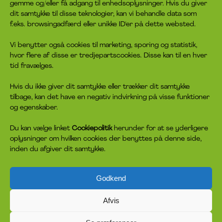
gemme og/eller få adgang til enhedsoplysninger. Hvis du giver
Hvad er headspace?
Kontakt os
dit samtykke til disse teknologier, kan vi behandle data som
Rådgivningen
Bliv frivillig
f.eks. browsingadfærd eller unikke ID'er på dette websted.
Job
Bliv medlem
Privatlivspolitik
Giv en donation
Vi benytter også cookies til marketing, sporing og statistik,
Cookiepolitik
hvor flere af disse er tredjepartscookies. Disse kan til en hver
tid fravælges.
headspace socials
Hvis du ikke giver dit samtykke eller trækker dit samtykke
tilbage, kan det have en negativ indvirkning på visse funktioner
og egenskaber.
Du kan vælge linket
Cookiepolitik
herunder for at se yderligere
oplysninger om hvilken cookies der benyttes på denne side,
inden du afgiver dit samtykke.
Godkend
headspace er på ingen måde tilknyttet, sponsoreret eller har anden
tilslutning til ejeren af meditations- og mindfulness-app’en Headspace
Inc. headspace er inspireret af en australsk indsats af samme navn.
Afvis
Grundideen i headspace er, at hjælpen skal være på de unges
præmisser – ikke på systemets. Sammenhæng, nem tilgængelighed og
samarbejde på tværs er nøglen til at hjælpe unge i headspace.