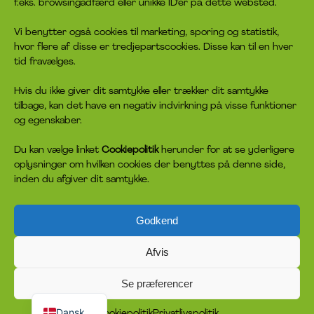
f.eks. browsingadfærd eller unikke ID'er på dette websted.
Vi benytter også cookies til marketing, sporing og statistik,
hvor flere af disse er tredjepartscookies. Disse kan til en hver
tid fravælges.
Hvis du ikke giver dit samtykke eller trækker dit samtykke
tilbage, kan det have en negativ indvirkning på visse funktioner
og egenskaber.
Du kan vælge linket
Cookiepolitik
herunder for at se yderligere
oplysninger om hvilken cookies der benyttes på denne side,
inden du afgiver dit samtykke.
NOGEN AT
Godkend
TALE MED
Afvis
HEADSPACE TILBYDER GRATIS OG ANONYM
Se præferencer
English
RÅDGIVNING I HELE DANMARK TIL ALLE MELLEM 12-
25 ÅR
Dansk
Cookiepolitik
Privatlivspolitik